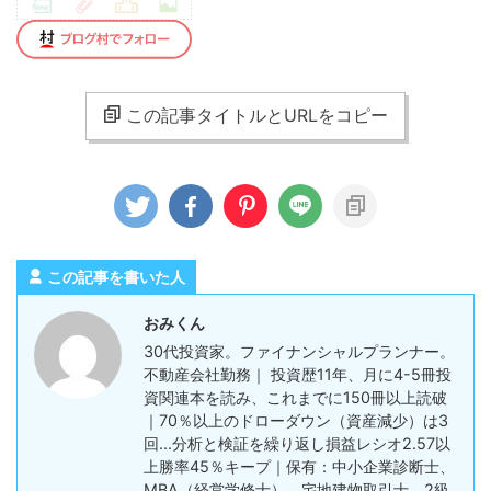
この記事タイトルとURLをコピー
この記事を書いた人
おみくん
30代投資家。ファイナンシャルプランナー。
不動産会社勤務｜ 投資歴11年、月に4-5冊投
資関連本を読み、これまでに150冊以上読破
｜70％以上のドローダウン（資産減少）は3
回...分析と検証を繰り返し損益レシオ2.57以
上勝率45％キープ｜保有：中小企業診断士、
MBA（経営学修士）、宅地建物取引士、2級