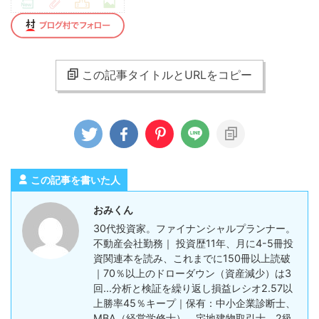
この記事タイトルとURLをコピー
この記事を書いた人
おみくん
30代投資家。ファイナンシャルプランナー。
不動産会社勤務｜ 投資歴11年、月に4-5冊投
資関連本を読み、これまでに150冊以上読破
｜70％以上のドローダウン（資産減少）は3
回...分析と検証を繰り返し損益レシオ2.57以
上勝率45％キープ｜保有：中小企業診断士、
MBA（経営学修士）、宅地建物取引士、2級