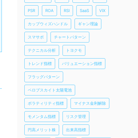
PSR
ROA
RSI
SaaS
VIX
カップウィズハンドル
ギャン理論
スマサポ
チャートパターン
テクニカル分析
トヨクモ
トレンド指標
バリュエーション指標
フラッグパターン
ペロブスカイト太陽電池
ボラティリティ指標
マイナス金利解除
モメンタム指標
リスク管理
円高メリット株
出来高指標