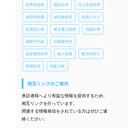
効率性指標
固定比率
売上高成長率
成長性指標
成長株投資
投資ブログ
投資初心者
株主還元指標
流動比率
移動平均線
財務健全性
資産運用効率
輸入業種
配当利回り
長期投資
高配当株
相互リンクのご案内
来訪者様へより有益な情報を提供するため、
相互リンクを行っています。
関連する情報発信をされている方はぜひご連
絡ください。